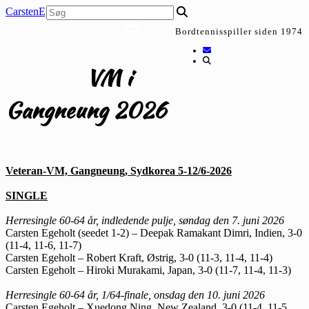
Skip
CarstenEgeholt.dk
to
Bordtennisspiller siden 1974
content
VM i
Gangneung 2026
Veteran-VM, Gangneung, Sydkorea 5-12/6-2026
SINGLE
Herresingle 60-64 år, indledende pulje, søndag den 7. juni 2026
Carsten Egeholt (seedet 1-2) – Deepak Ramakant Dimri, Indien, 3-0
(11-4, 11-6, 11-7)
Carsten Egeholt – Robert Kraft, Østrig, 3-0 (11-3, 11-4, 11-4)
Carsten Egeholt – Hiroki Murakami, Japan, 3-0 (11-7, 11-4, 11-3)
Herresingle 60-64 år, 1/64-finale, onsdag den 10. juni 2026
Carsten Egeholt – Xuedong Ning, New Zealand, 3-0 (11-4, 11-5,