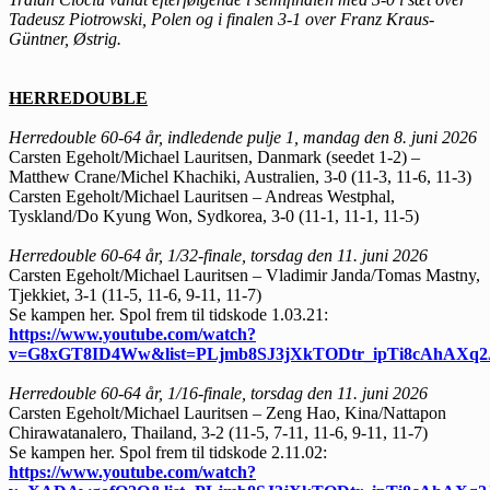
Tadeusz Piotrowski, Polen og i finalen 3-1 over Franz Kraus-
Güntner, Østrig.
HERREDOUBLE
Herredouble 60-64 år, indledende pulje 1, mandag den 8. juni 2026
Carsten Egeholt/Michael Lauritsen, Danmark (seedet 1-2) –
Matthew Crane/Michel Khachiki, Australien, 3-0 (11-3, 11-6, 11-3)
Carsten Egeholt/Michael Lauritsen – Andreas Westphal,
Tyskland/Do Kyung Won, Sydkorea, 3-0 (11-1, 11-1, 11-5)
Herredouble 60-64 år, 1/32-finale, torsdag den 11. juni 2026
Carsten Egeholt/Michael Lauritsen – Vladimir Janda/Tomas Mastny,
Tjekkiet, 3-1 (11-5, 11-6, 9-11, 11-7)
Se kampen her. Spol frem til tidskode 1.03.21:
https://www.youtube.com/watch?
v=G8xGT8ID4Ww&list=PLjmb8SJ3jXkTODtr_ipTi8cAhAXq2J
Herredouble 60-64 år, 1/16-finale, torsdag den 11. juni 2026
Carsten Egeholt/Michael Lauritsen – Zeng Hao, Kina/Nattapon
Chirawatanalero, Thailand, 3-2 (11-5, 7-11, 11-6, 9-11, 11-7)
Se kampen her. Spol frem til tidskode 2.11.02:
https://www.youtube.com/watch?