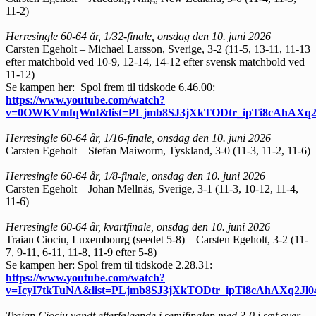
11-2)
Herresingle 60-64 år, 1/32-finale, onsdag den 10. juni 2026
Carsten Egeholt – Michael Larsson, Sverige, 3-2 (11-5, 13-11, 11-13
efter matchbold ved 10-9, 12-14, 14-12 efter svensk matchbold ved
11-12)
Se kampen her: Spol frem til tidskode 6.46.00:
https://www.youtube.com/watch?
v=0OWKVmfqWoI&list=PLjmb8SJ3jXkTODtr_ipTi8cAhAXq2J
Herresingle 60-64 år, 1/16-finale, onsdag den 10. juni 2026
Carsten Egeholt – Stefan Maiworm, Tyskland, 3-0 (11-3, 11-2, 11-6)
Herresingle 60-64 år, 1/8-finale, onsdag den 10. juni 2026
Carsten Egeholt – Johan Mellnäs, Sverige, 3-1 (11-3, 10-12, 11-4,
11-6)
Herresingle 60-64 år, kvartfinale, onsdag den 10. juni 2026
Traian Ciociu, Luxembourg (seedet 5-8) – Carsten Egeholt, 3-2 (11-
7, 9-11, 6-11, 11-8, 11-9 efter 5-8)
Se kampen her: Spol frem til tidskode 2.28.31:
https://www.youtube.com/watch?
v=IcyI7tkTuNA&list=PLjmb8SJ3jXkTODtr_ipTi8cAhAXq2Jl0
Traian Ciociu vandt efterfølgende i semifinalen med 3-0 i sæt over