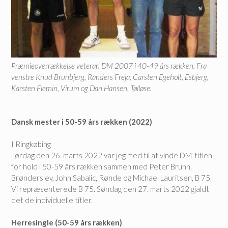
Præmieoverrækkelse veteran DM 2007 i 40-49 års rækken. Fra
venstre Knud Brunbjerg, Randers Freja, Carsten Egeholt, Esbjerg,
Karsten Flemin, Virum og Dan Hansen, Tølløse.
Dansk mester i 50-59 års rækken (2022)
I Ringkøbing
Lørdag den 26. marts 2022 var jeg med til at vinde DM-titlen
for hold i 50-59 års rækken sammen med Peter Bruhn,
Brønderslev, John Sabalic, Rønde og Michael Lauritsen, B 75.
Vi repræsenterede B 75. Søndag den 27. marts 2022 gjaldt
det de individuelle titler.
Herresingle (50-59 års rækken)