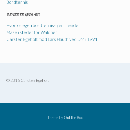
Bordtennis
SENESTE INDLÆG
Hvorfor egen bordtennis-hjemmeside
Maze i stedet for Waldner
Carsten Egeholt mod Lars Hauth ved DM i 1991
© 2016 Carsten Egeholt
Theme by
Out the Box