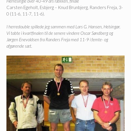
Herresingle over 40-49 års rækken, finale
Carsten Egeholt, Esbjerg – Knud Brunbjerg, Randers Freja, 3-
0 (11-6, 11-7, 11-6).
I herredouble spillede jeg sammen med Lars G. Hansen, Helsingør.
Vi tabte i kvartfinalen til de senere vindere Oscar Søndberg og
Jørgen Enevoldsen fra Randers Freja med 11-9 i femte- og
afgørende sæt.