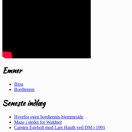
Emner
Blog
Bordtennis
Seneste indlæg
Hvorfor egen bordtennis-hjemmeside
Maze i stedet for Waldner
Carsten Egeholt mod Lars Hauth ved DM i 1991