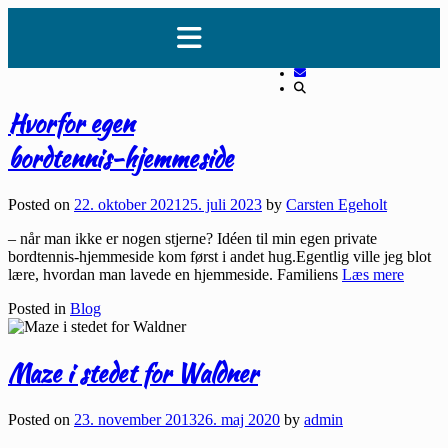
Skip
CarstenEgeholt.dk
to
Bordtennisspiller siden 1974
content
Hvorfor egen
bordtennis-hjemmeside
Posted on
22. oktober 2021
25. juli 2023
by
Carsten Egeholt
– når man ikke er nogen stjerne? Idéen til min egen private
bordtennis-hjemmeside kom først i andet hug.Egentlig ville jeg blot
lære, hvordan man lavede en hjemmeside. Familiens
Læs mere
Posted in
Blog
Maze i stedet for Waldner
Posted on
23. november 2013
26. maj 2020
by
admin