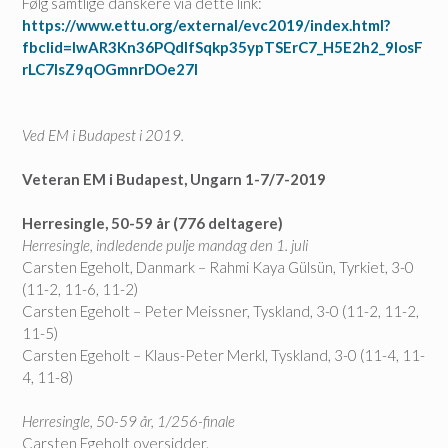
Følg samtlige danskere via dette link:
https://www.ettu.org/external/evc2019/index.html?
fbclid=IwAR3Kn36PQdIfSqkp35ypTSErC7_H5E2h2_9IosF
rLC7IsZ9qOGmnrDOe27I
Ved EM i Budapest i 2019.
Veteran EM i Budapest, Ungarn 1-7/7-2019
Herresingle, 50-59 år (776 deltagere)
Herresingle, indledende pulje mandag den 1. juli
Carsten Egeholt, Danmark – Rahmi Kaya Gülsün, Tyrkiet, 3-0
(11-2, 11-6, 11-2)
Carsten Egeholt – Peter Meissner, Tyskland, 3-0 (11-2, 11-2,
11-5)
Carsten Egeholt – Klaus-Peter Merkl, Tyskland, 3-0 (11-4, 11-
4, 11-8)
Herresingle, 50-59 år, 1/256-finale
Carsten Egeholt oversidder.