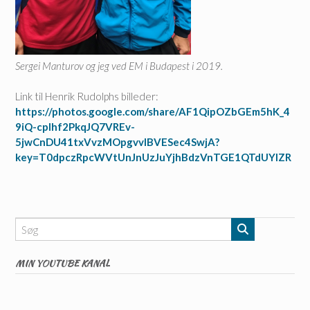
Sergei Manturov og jeg ved EM i Budapest i 2019.
Link til Henrik Rudolphs billeder:
https://photos.google.com/share/AF1QipOZbGEm5hK_4
9iQ-cplhf2PkqJQ7VREv-
5jwCnDU41txVvzMOpgvvlBVESec4SwjA?
key=T0dpczRpcWVtUnJnUzJuYjhBdzVnTGE1QTdUYlZR
MIN YOUTUBE KANAL