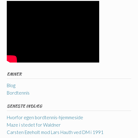
EMNER
Blog
Bordtennis
SENESTE INDLÆG
Hvorfor egen bordtennis-hjemmeside
Maze i stedet for Waldner
Carsten Egeholt mod Lars Hauth ved DM i 1991