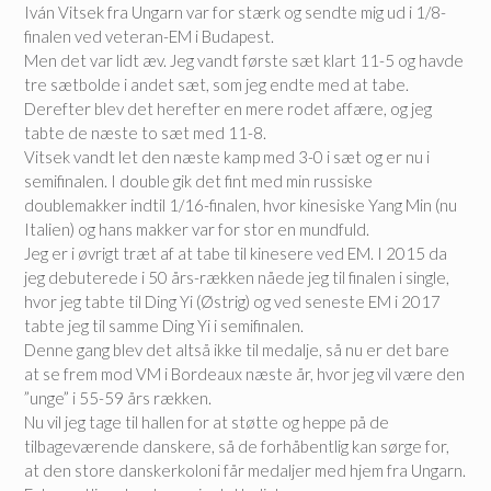
Iván Vitsek fra Ungarn var for stærk og sendte mig ud i 1/8-
finalen ved veteran-EM i Budapest.
Men det var lidt æv. Jeg vandt første sæt klart 11-5 og havde
tre sætbolde i andet sæt, som jeg endte med at tabe.
Derefter blev det herefter en mere rodet affære, og jeg
tabte de næste to sæt med 11-8.
Vitsek vandt let den næste kamp med 3-0 i sæt og er nu i
semifinalen. I double gik det fint med min russiske
doublemakker indtil 1/16-finalen, hvor kinesiske Yang Min (nu
Italien) og hans makker var for stor en mundfuld.
Jeg er i øvrigt træt af at tabe til kinesere ved EM. I 2015 da
jeg debuterede i 50 års-rækken nåede jeg til finalen i single,
hvor jeg tabte til Ding Yi (Østrig) og ved seneste EM i 2017
tabte jeg til samme Ding Yi i semifinalen.
Denne gang blev det altså ikke til medalje, så nu er det bare
at se frem mod VM i Bordeaux næste år, hvor jeg vil være den
”unge” i 55-59 års rækken.
Nu vil jeg tage til hallen for at støtte og heppe på de
tilbageværende danskere, så de forhåbentlig kan sørge for,
at den store danskerkoloni får medaljer med hjem fra Ungarn.